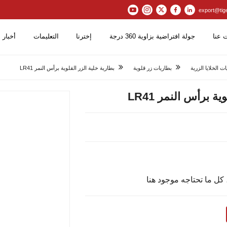
export@tig
 عنا
جولة افتراضية بزاوية 360 درجة
إخترنا
التعليمات
أخبار
ت الخلايا الزرية
بطاريات زر قلوية
بطارية خلية الزر القلوية برأس النمر LR41
ة برأس النمر LR41
 كل ما تحتاجه موجود هنا