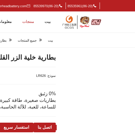
erheadbattery.com
(86-20)85539970
(86-20)85535961
بيت
منتجات
معلومات
بيت
جميع المنتجات
بطاريا
بطارية خلية الزر القلوي
نموذج:
LR626
0% زئبق
بطاريات صغيرة، طاقة كبيرة
للساعة، للعبة، للآلة الحاسبة،
اتصل بنا
استفسار سريع