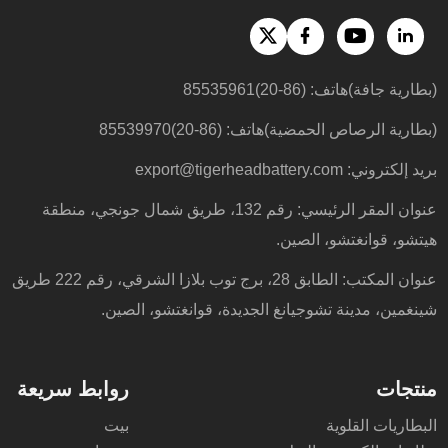
(بطارية جافة)هاتف: (86-20)85535961
(بطارية الرصاص الحمضية)هاتف: (86-20)85539970
بريد إلكتروني:
export@tigerheadbattery.com
عنوان المقر الرئيسي: رقم 132، طريق شمال جونجي، منطقة
هيتشو، قوانغتشو، الصين.
عنوان المكتب: الطابق 28، برج توب بلازا الشرقي، رقم 222 طريق
شينغمين، مدينة تشوجيانغ الجديدة، قوانغتشو، الصين.
منتجات
روابط سريعة
البطاريات القلوية
بيت